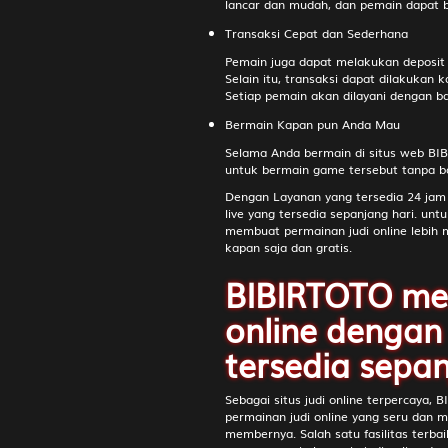
lancar dan mudah, dan pemain dapat 
Transaksi Cepat dan Sederhana
Pemain juga dapat melakukan deposit
Selain itu, transaksi dapat dilakukan
Setiap pemain akan dilayani dengan ba
Bermain Kapan pun Anda Mau
Selama Anda bermain di situs web BIB
untuk bermain game tersebut tanpa b
Dengan Layanan yang tersedia 24 jam 
live yang tersedia sepanjang hari. u
membuat permainan judi online lebih
kapan saja dan gratis.
BIBIRTOTO me
online dengan
tersedia sepan
Sebagai situs judi online terpercay
permainan judi online yang seru dan 
membernya. Salah satu fasilitas terba