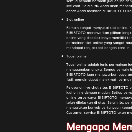
semua pemain bermain judi online den
live chat. Selain itu, Anda akan mener
dapat Anda mainkan di BIBIRTOTO ka
Slot online
Pemain sangat menyukai slot online. K
BIBIRTOTO menawarkan pilihan lengkap 
online yang disediakannya memiliki t
permainan slot online yang sangat mu
mendapatkan jackpot dengan cara ini.
Togel online
Togel online adalah jenis permainan j
menggunakan angka. Semua pemain har
BIBIRTOTO juga menawarkan pasaran to
Jadi, pemain dapat menikmati permain
Pelayanan live chat situs BIBIRTOTO
judi online dengan mudah. Setiap pem
online terpercaya, BIBIRTOTO menawar
telah dijelaskan di atas. Selain itu, p
mengajukan banyak pertanyaan kepada
Customer service BIBIRTOTO akan mem
Mengapa Memil