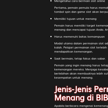
Mengetahui cara bermain slot online
Pertama, pemain pemula harus memaham
tombol spin dan game slot akan berput
Memiliki tujuan untuk menang
Pemain harus memiliki target kemenan
menang dan mencapai tujuan Anda. And
Harus memenuhi batas kemampuan
Modal utama dalam permainan slot ada
kalah. Pelajari permainan slot terlebi
mendapatkan kemenangan.
Saat bermain, tetap fokus dan sabar.
Pemain yang ingin menang harus tetap
kemenangan mereka. Menjaga kesabar
berlebihan akan membuatnya lebih sul
kesempatan untuk menang.
Jenis-Jenis P
Menang di BI
Apabila berbicara mengenai kemenanga