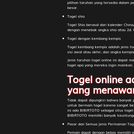
pilihan taruhan yang tersedia dalam p
besar.
Togel shio
Togel Shio berasal dari kalender Chin
dengan menebak angka shio atau 2d.
Togel dengan kembang kempis
Togel kembang kempis adalah jenis t
sisi awal atau akhir, dan angka kempis
Jenis taruhan togel online ini dapat
togel apa yang mereka ingin mainkan
Togel online 
yang menawar
Tidak dapat dipungkiri bahwa banyak p
untuk bermain togel karena sangat bes
ini ada BIBIRTOTO sebagai situs toge
BIBIRTOTO memiliki banyak keuntungan
Pasar dan Semua Jenis Permainan Tog
Pemain dapat dengan bebas memilih je