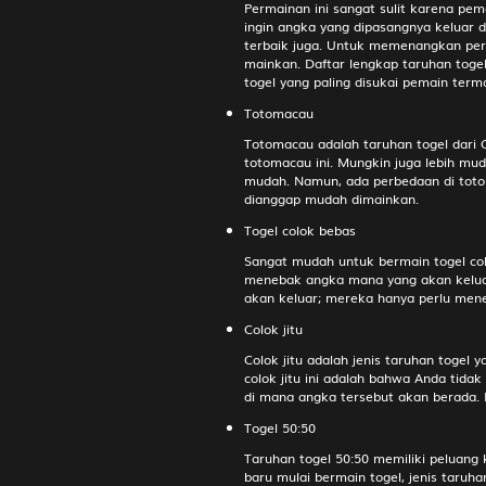
Permainan ini sangat sulit karena pe
ingin angka yang dipasangnya keluar
terbaik juga. Untuk memenangkan perm
mainkan. Daftar lengkap taruhan togel
togel yang paling disukai pemain term
Totomacau
Totomacau adalah taruhan togel dari
totomacau ini. Mungkin juga lebih mu
mudah. Namun, ada perbedaan di tot
dianggap mudah dimainkan.
Togel colok bebas
Sangat mudah untuk bermain togel col
menebak angka mana yang akan keluar
akan keluar; mereka hanya perlu mene
Colok jitu
Colok jitu adalah jenis taruhan toge
colok jitu ini adalah bahwa Anda tid
di mana angka tersebut akan berada. K
Togel 50:50
Taruhan togel 50:50 memiliki peluang 
baru mulai bermain togel, jenis taruha