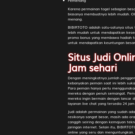
Pemenang
Karena permainan togel sebagian be
biasanya membuatnya lebih mudah. Ol
menang.
BIBIRTOTO adalah satu-satunya situs t
lebih mudah untuk mendapatkan kese
promo bonus yang membawa hadiah ta
untuk mendapatkan keuntungan besar 
Situs Judi Onl
Jam sehari
Dengan meningkatnya jumlah penggemar 
kebanyakan pemain saat ini lebih suka 
Para pemain hanya perlu menggunakan
mereka dengan penuh semangat. Pemain
mereka ingin bermain dengan lancar 
layanan live chat yang tersedia 24 j
Judi adalah permainan yang sudah ada
resikonya sangat besar, masih ada or
canggih seiring dengan kemajuan tek
jaringan internet. Selain itu, BIBIRTO
online yang seru dan menguntungkan. M