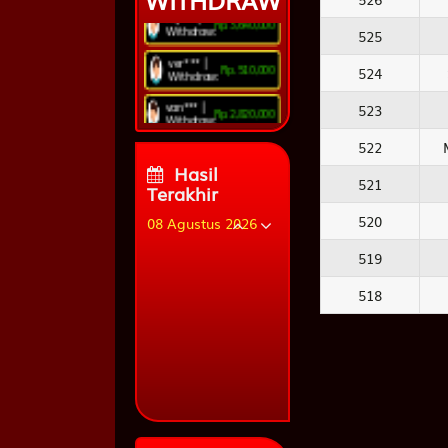
oktav***i |
Rp.170,000
ver*** |
Deposit:
Rp.510,000
Withdraw:
525
jam*** |
Rp.190,000
van*** |
Deposit:
Rp.2,820,000
Withdraw:
524
nar*** |
Rp.170,000
zulka***in
Deposit:
523
|
Rp.4,230,000
Withdraw:
jasm*** |
Rp.140,000
522
Deposit:
tam*** |
Rp.2,440,000
Hasil
Withdraw:
sab*** |
521
Rp.190,000
Terakhir
Deposit:
int*** |
Rp.710,000
Withdraw:
520
08 Agustus 2026
usa*** |
Rp.90,000
Deposit:
nar*** |
Rp.4,210,000
519
Withdraw:
NEWYORKMID
suar***i |
Rp.80,000
0588
Deposit:
koko***u |
518
Rp.550,000
Withdraw:
dim*** |
CAROLINADAY
Rp.160,000
Deposit:
sil*** |
6936
Rp.2,640,000
Withdraw:
ver*** |
Rp.180,000
Deposit:
OREGON3
novit***ri
|
Rp.3,520,000
1535
patri*** |
Withdraw:
Rp.70,000
Deposit:
OREGON6
cin*** |
Rp.3,900,000
maya***i |